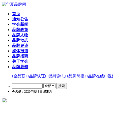
首页
通知公告
学会新闻
品牌政策
品牌人物
品牌动态
品牌评论
媒体报道
品牌招商
关于学会
品牌导航
‖全品联‖
‖品牌认证‖
‖品牌杂志‖
‖品牌简报‖
‖品牌在线‖
‖视
今天是：2026年8月8日 星期六